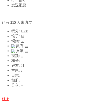
打个招呼
发送消息
统计信息
已有
215
人来访过
积分:
1688
银子:
14
铜錢:
88
灵石:
--
贡献:
--
视频:
--
积分:
--
好友:
21
主题:
2
日志:
--
相册:
--
分享:
--
音乐盒
好友