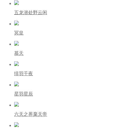
五龙潜处野云闲
冥皇
慕天
绯羽千夜
星羽星辰
六天之界棄天帝