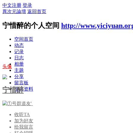
中文注册
登录
異次元論壇
返回首页
宁惜醉的个人空间
http://www.yiciyuan.or
空间首页
动态
记录
日志
相册
头像
主题
分享
留言板
宁惜醉
个人资料
收听TA
加为好友
给我留言