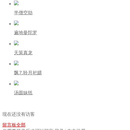
半僧空劫
遍地曼陀罗
天策真龙
飘⒎聆月祀嬛
汤圆妹纸
最近访客
现在还没有访客
留言板
全部