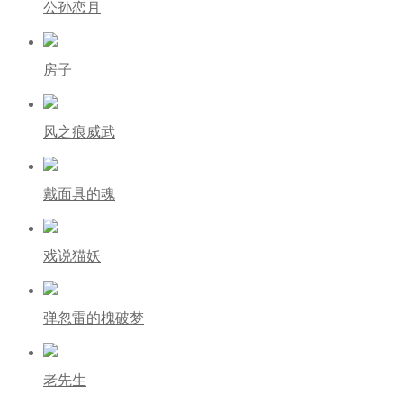
公孙恋月
房子
风之痕威武
戴面具的魂
戏说猫妖
弹忽雷的槐破梦
老先生