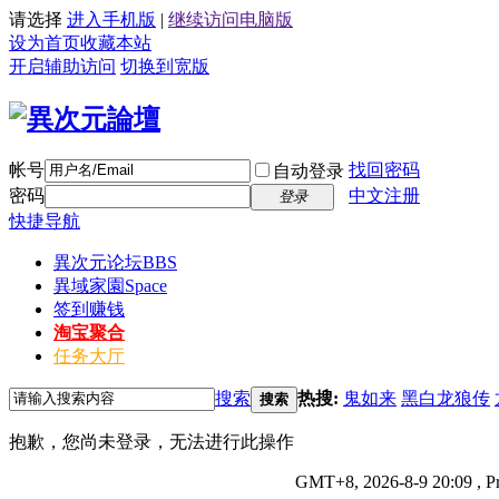
请选择
进入手机版
|
继续访问电脑版
设为首页
收藏本站
开启辅助访问
切换到宽版
帐号
找回密码
自动登录
密码
中文注册
登录
快捷导航
異次元论坛
BBS
異域家園
Space
签到赚钱
淘宝聚合
任务大厅
搜索
热搜:
鬼如来
黑白龙狼传
搜索
抱歉，您尚未登录，无法进行此操作
GMT+8, 2026-8-9 20:09
, P